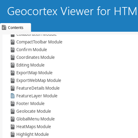
Browser Module
Buffer Module
Charting Module
ClusterLayers Module
Contents
Collaboration Module
Skip To Main
CompactToolbar Module
Content
Confirm Module
Coordinates Module
Editing Module
ExportMap Module
ExportWebMap Module
FeatureDetails Module
FeatureLayer Module
Footer Module
Geolocate Module
GlobalMenu Module
HeatMaps Module
Highlight Module